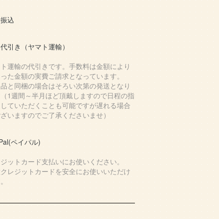
行振込
品代引き（ヤマト運輸）
マト運輸の代引きです。手数料は金額により
まった金額の実費ご請求となっています。
国品と同梱の場合はそろい次第の発送となり
す（1週間～半月ほど頂戴しますので日程の指
はしていただくことも可能ですが遅れる場合
ございますのでご了承くださいませ）
yPal(ペイパル)
レジットカード支払いにお使いください。
種クレジットカードを安全にお使いいただけ
す。