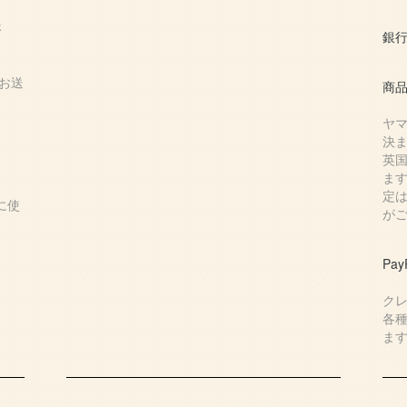
さ
銀
お送
商
ヤ
決
英
ま
定
に使
が
Pa
ク
各
ま