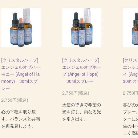
[クリスタルハーブ]
[クリスタルハーブ]
[クリス
エンジェルオブハー
エンジェルオブホー
エンジ
モニー (Angel of Ha
プ (Angel of Hope)
イ (Ang
rmony) 30mlスプ
30mlスプレー
30ml
レー
2,750円(税込)
2,750
2,750円(税込)
天使の導きで希望の
喜びの
心の平穏を取り戻
光を灯し、内なる光
プレー
す。バランスと共鳴
を引き出す。
ターに
を再発見しよう。
生の中
しく高