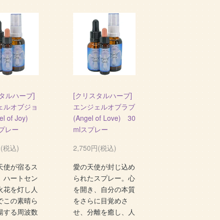
タルハーブ]
[クリスタルハーブ]
ェルオブジョ
エンジェルオブラブ
el of Joy)
(Angel of Love) 30
スプレー
mlスプレー
円(税込)
2,750円(税込)
天使が宿るス
愛の天使が封じ込め
。ハートセン
られたスプレー。心
火花を灯し人
を開き、自分の本質
でこの素晴ら
をさらに目覚めさ
揚する周波数
せ、分離を癒し、人