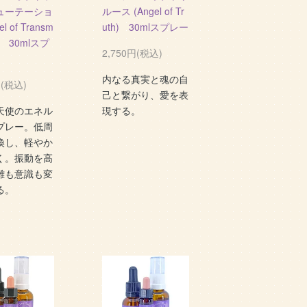
ューテーショ
ルース (Angel of Tr
el of Transm
uth) 30mlスプレー
n) 30mlスプ
2,750円(税込)
内なる真実と魂の自
円(税込)
己と繋がり、愛を表
天使のエネル
現する。
プレー。低周
換し、軽やか
く。振動を高
難も意識も変
る。