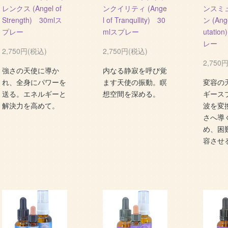
レンクス (Angel of
ンクイリティ (Ange
ンスミ
Strength) 30mlス
l of Tranqullity) 30
ン (Ang
プレー
mlスプレー
utatio
レー
2,750円(税込)
2,750円(税込)
2,750
強さの天使に導か
内なる静寂を呼び覚
れ、全身にパワーを
ます天使の振動。瞑
変容の
送る。エネルギーと
想空間を深める。
ギース
解決力を高めて。
波を変
さへ導
め、困
容させ