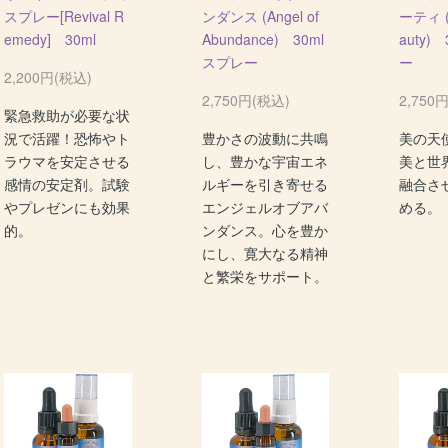
スプレー[Revival R
ンダンス (Angel of
ーティ (A
emedy] 30ml
Abundance) 30ml
auty)
スプレー
ー
2,200円(税込)
2,750円(税込)
2,750
緊急救助が必要な状
況で活躍！恐怖やト
豊かさの波動に共鳴
美の天
ラウマを安定させる
し、豊かな宇宙エネ
美と世
感情の安定剤。試験
ルギーを引き寄せる
融合さ
やプレゼンにも効果
エンジェルオブアバ
める。
的。
ンダンス。心を豊か
にし、寛大なる精神
と繁栄をサポート。