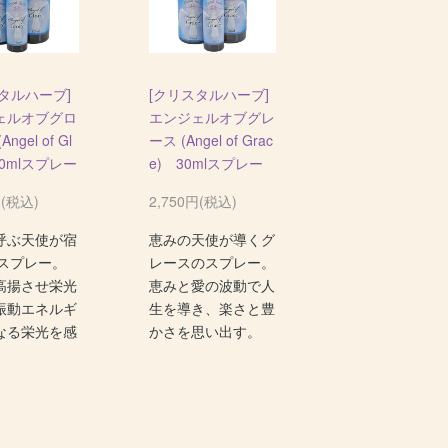
タルハーブ]
[クリスタルハーブ]
ェルオブグロ
エンジェルオブグレ
ngel of Gl
ース (Angel of Grac
30mlスプレー
e) 30mlスプレー
円(税込)
2,750円(税込)
呼ぶ天使が宿
恵みの天使が導くグ
lスプレー。
レースのスプレー。
高揚させ栄光
恵みと愛の波動で人
振動エネルギ
生を導き、楽さと豊
なる栄光を感
かさを思い出す。