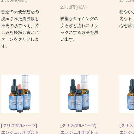
2,750円(税込)
慈悲の天使が慈悲の
穏やか
洗練された周波数を
神聖なタイミングの
内なる
最高の形で伝え、苦
安らぎと流れにリラ
心を落
しみを軽減し古いパ
ックスする方法を思
ターンをクリアしま
い出す。
す。
[クリスタルハーブ]
[クリスタルハーブ]
[クリス
エンジェルオブスト
エンジェルオブトラ
エンジ