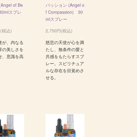
ngel of Be
パッション (Angel o
 30mlスプレ
f Compassion) 30
mlスプレー
円(税込)
2,750円(税込)
使が、内なる
慈悲の天使が心を満
界の美しさを
たし、無条件の愛と
せ、意識を高
共感をもたらすスプ
レー。スピリチュア
ルな存在を目覚めさ
せる。