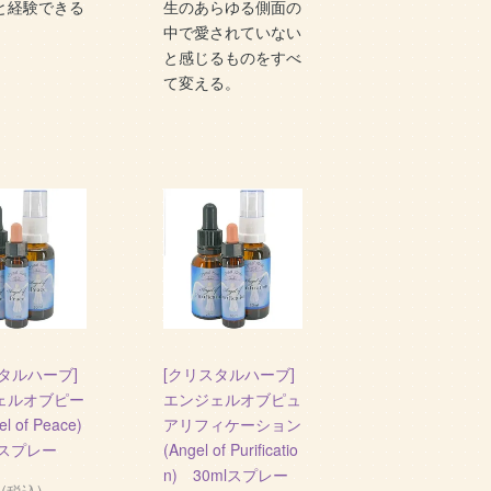
と経験できる
生のあらゆる側面の
。
中で愛されていない
と感じるものをすべ
て変える。
タルハーブ]
[クリスタルハーブ]
ェルオブピー
エンジェルオブピュ
l of Peace)
アリフィケーション
lスプレー
(Angel of Purificatio
n) 30mlスプレー
円(税込)