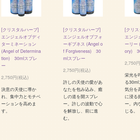
[クリスタルハーブ]
[クリスタルハーブ]
[クリス
エンジェルオブディ
エンジェルオブフォ
エンジ
ターミネーション
ーギブネス (Angel o
ーリー (A
(Angel of Determina
f Forgiveness) 30
ory) 
tion) 30mlスプレ
mlスプレー
2,750
ー
2,750円(税込)
栄光を
2,750円(税込)
許しの天使の愛があ
る30m
決意の天使に導か
なたを包み込み、癒
気分を
れ、集中力とモチベ
しの道を開スプレ
に浸る
ーションを高めま
ー。許しの波動で心
ー。内
す。
を解放し、前に進
じる。
む。