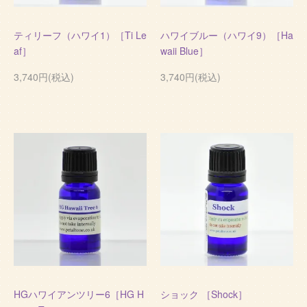
ティリーフ（ハワイ1）［Ti Le
ハワイブルー（ハワイ9）［Ha
af］
waii Blue］
3,740円(税込)
3,740円(税込)
HGハワイアンツリー6［HG H
ショック ［Shock］